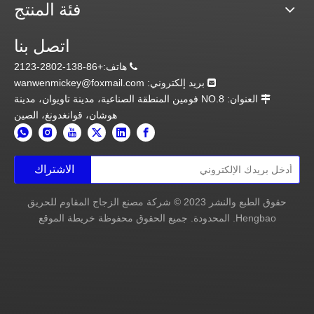
فئة المنتج
4. يمكن أن تكون مجهزة بنظام التشغيل الأوتوماتيكي
وربط مركز التحكم.
اتصل بنا
5. براءات الاختراع، الأكثر موثوقية؛
6. اجتياز المعيار البريطاني BS476/BS EN/AS 1530.4
هاتف:+86-138-2802-2123

7. وقت إطلاق النار: 30 دقيقة/60 دقيقة/120 دقيقة
بريد إلكتروني:
wanwenmickey@foxmail.com

8. الزجاج في الباب المقاوم للحريق: 15 مم / 26 مم /
العنوان: NO.8 فومين المنطقة الصناعية، مدينة تاويوان، مدينة

41 مم
هوشان، قوانغدونغ، الصين
9. التطبيق: باب مدخل الفندق، المطعم، المتحف، مكتب
الحكومة، والمباني الأخرى.
الغرض: خلق إنتاج اجتماعي أكثر أمانًا وبيئة معيشية
الاشتراك
خضراء.
حقوق الطبع والنشر
2023
© شركة مصنع الزجاج المقاوم للحريق
مصنع
Hengbao. المحدودة. جميع الحقوق محفوظة
خريطة الموقع