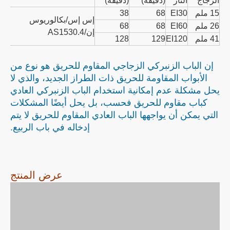
الزجاج
النار
(دقيقة)
(دقيقة)
15 ملم
EI30
68
38
إس إس/بكالوريوس
الدا
26 ملم
EI60
68
68
إن/AS1530.4
الخ
41 ملم
EI120
129
128
إن الباب الزنبركي الزجاجي المقاوم للحريق هو نوع من
الأبواب المقاومة للحريق ذات الطراز الجديد، والذي لا
يحل مشكلة عدم إمكانية استخدام الباب الزنبركي العادي
كباب مقاوم للحريق فحسب، بل يحل أيضًا المشكلات
التي يمكن أن يواجهها الباب العادي المقاوم للحريق لا يتم
إدخاله في باب الربيع.
عرض المنتج