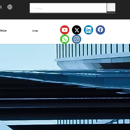
ال
بيت
منتج