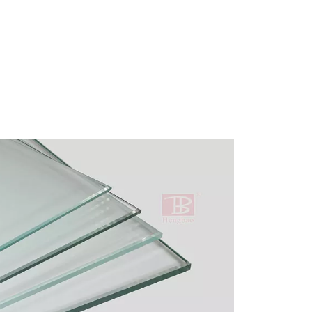
بسكويت الساندويتش الذي نأكله غالبًا.