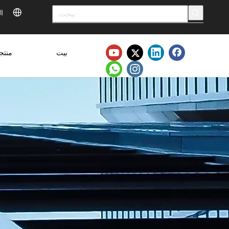
ال
بيت
منتج