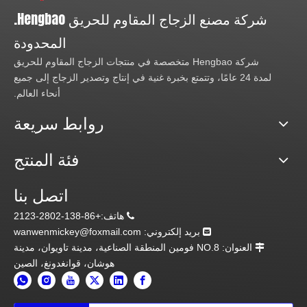
شركة مصنع الزجاج المقاوم للحريق Hengbao.
المحدودة
شركة Hengbao متخصصة في منتجات الزجاج المقاوم للحريق
لمدة 24 عامًا، وتتمتع بخبرة غنية في إنتاج وتصدير الزجاج إلى جميع
أنحاء العالم.
روابط سريعة
فئة المنتج
اتصل بنا
هاتف:+86-138-2802-2123

بريد إلكتروني:
wanwenmickey@foxmail.com

العنوان: NO.8 فومين المنطقة الصناعية، مدينة تاويوان، مدينة

هوشان، قوانغدونغ، الصين