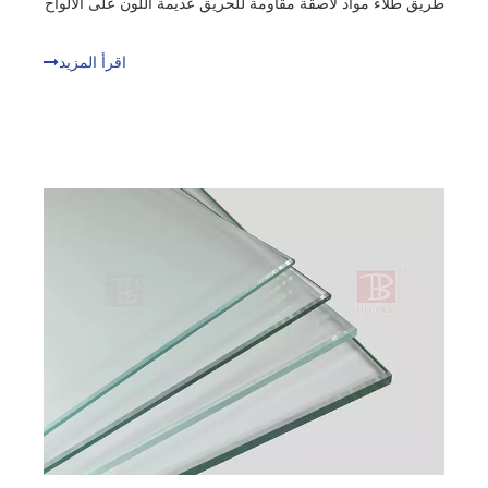
طريق طلاء مواد لاصقة مقاومة للحريق عديمة اللون على الألواح
المسطحة بين طبقات الزجاج ومن ثم تركيبها. وبعبارة صريحة،
إنه نفس مبدأ التخطيط مثل بسكويت الساندويتش الذي نأكله
اقرأ المزيد
غالبًا.