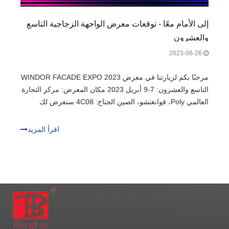
إلى الأمام معًا - توقعات معرض الواجهة الزجاجية التاسع
والعشرون
2023-06-26
مرحبًا بكم لزيارتنا في معرض WINDOR FACADE EXPO 2023
التاسع والعشرون: 7-9 أبريل 2023 مكان المعرض: مركز التجارة
العالمي Poly، قوانغتشو، الصين الجناح: 4C08 سنعرض لك
المنتجات المتطورة ونتطلع إلى لقاء وجهًا لوجه التواصل معا.
اقرأ المزيد