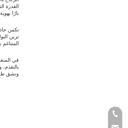
القدرة ال
نارًا بهو
تكمن جاذب
تزين النوا
المتناغم 
في السعي ل
بالتقدم، و
ونشق طريقً
+86- 138-2802-2