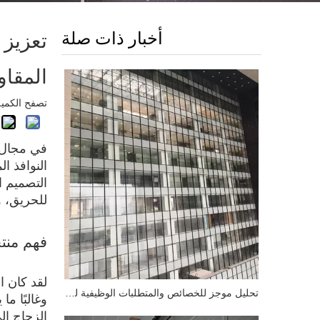
أخبار ذات صلة
تعزيز 
المقاو
تصفح الكمية
في مجال ا
النوافذ ا
التصميم ا
للحريق، و
فهم منتج
لقد كان ا
تحليل موجز للخصائص والمتطلبات الوظيفية للجدار الساتر الزجاجي المضاد للحريق
وغالبًا م
الزجاج إل