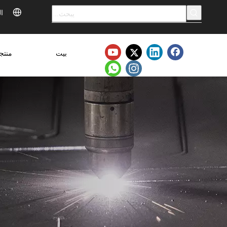
ال
بيت
منتج