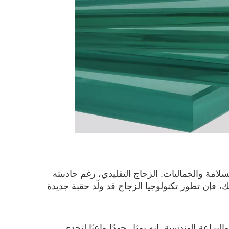
لسلامة والجماليات. الزجاج التقليدي، رغم جاذبيته
 فإن تطور تكنولوجيا الزجاج قد ولّد حقبة جديدة
براعة الهندسية. إنه يمثل جهدًا واعيًا لتحدي