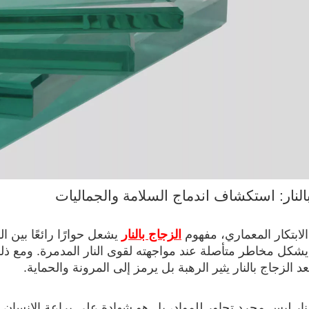
النار: استكشاف اندماج السلامة والجماليات
لابتكار المعماري، مفهوم
الزجاج بالنار
يشعل حوارًا رائعًا بين ا
يشكل مخاطر متأصلة عند مواجهته لقوى النار المدمرة. ومع ذلك،
 الزجاج بالنار يثير الرهبة بل يرمز إلى المرونة والحماية.
لنار ليس مجرد تجاور للمواد، بل هو شهادة على براعة الإنسان وال