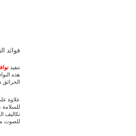
فوائد ال
تنفيذ
نواف
هذه النوا
الحرائق د
علاوة على
للسلامة م
تكاليف الص
للصوت محس