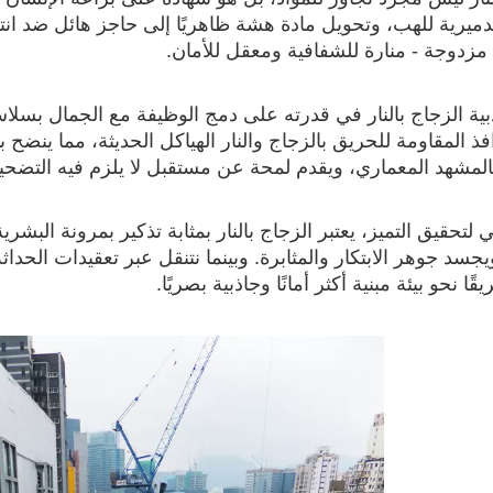
تدميرية للهب، وتحويل مادة هشة ظاهريًا إلى حاجز هائل ضد انتش
ية مزدوجة - منارة للشفافية ومعقل للأمان.
ية الزجاج بالنار في قدرته على دمج الوظيفة مع الجمال بسلاس
فذ المقاومة للحريق بالزجاج والنار الهياكل الحديثة، مما ينضح با
بالمشهد المعماري، ويقدم لمحة عن مستقبل لا يلزم فيه التضحية
تحقيق التميز، يعتبر الزجاج بالنار بمثابة تذكير بمرونة البشرية
يجسد جوهر الابتكار والمثابرة. وبينما نتنقل عبر تعقيدات الحداثة
ا نحو بيئة مبنية أكثر أمانًا وجاذبية بصريًا.