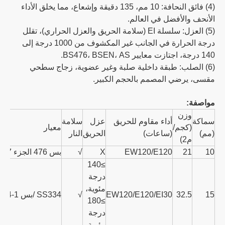
(4) فائق النحافة: 10 مم، 135 دقيقة وإشعاع، مما يخلق الأداء
الأنحف والأفضل في العالم.
(5) العزل: سلسلة EI (سلامة الحريق والعزل الحراري)، تقلل
درجة الحرارة في الجانب غير المكشوف من 1000 درجة إلى
140 درجة، اجتازت معايير BS476، BSEN، AS.
(6) الصلب: طبقة داخلية صلبة وغير عضوية، زجاج سطحي
مقسى، يرضي المصمم بالحجم الكبير.
مواصفة:
وزن
سماكة
أداء مقاوم للحريق
عزل
سلامة
(كجم/
معيار
(مم)
(ساعات)
الحريق
النار
م2)
10
21
EW120/E120
X
√
بس 476 الجزء 22:1987
≥140
درجة
مئوية،
15
32.5
EW120/E120/EI30
√
SS334 /بس EN1634-1
≥180
درجة
مئوية