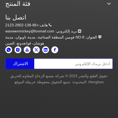
فئة المنتج
اتصل بنا
هاتف:+86-138-2802-2123

بريد إلكتروني:
wanwenmickey@foxmail.com

العنوان: NO.8 فومين المنطقة الصناعية، مدينة تاويوان، مدينة

هوشان، قوانغدونغ، الصين
الاشتراك
حقوق الطبع والنشر
2023
© شركة مصنع الزجاج المقاوم للحريق
Hengbao. المحدودة. جميع الحقوق محفوظة
خريطة الموقع