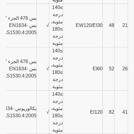
≥140
درجة
مئوية،
21
48
EW120/EI30
√
بس EN1634-
≥180
8/AS1530.4:2005
درجة
مئوية
≥140
درجة
مئوية،
26
52
EI60
√
بس EN1634-
≥180
8/AS1530.4:2005
درجة
مئوية
≥140
درجة
مئوية،
بكالوريوس 634
√
EI120
82
41
8/AS1530.4:2005
≥180
درجة
مئوية