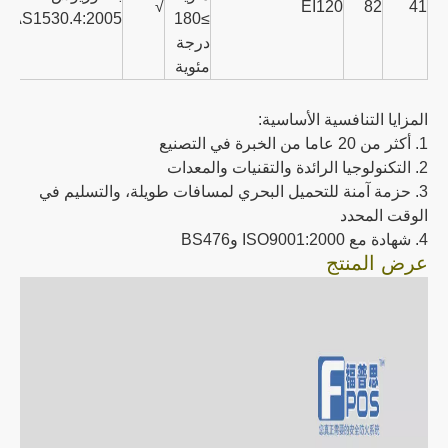
√
EI120
82
41
8/AS1530.4:2005
≥180
درجة
مئوية
المزايا التنافسية الأساسية:
1. أكثر من 20 عاما من الخبرة في التصنيع
2. التكنولوجيا الرائدة والتقنيات والمعدات
3. حزمة آمنة للتحميل البحري لمسافات طويلة، والتسليم في
الوقت المحدد
4. شهادة مع ISO9001:2000 وBS476
عرض المنتج