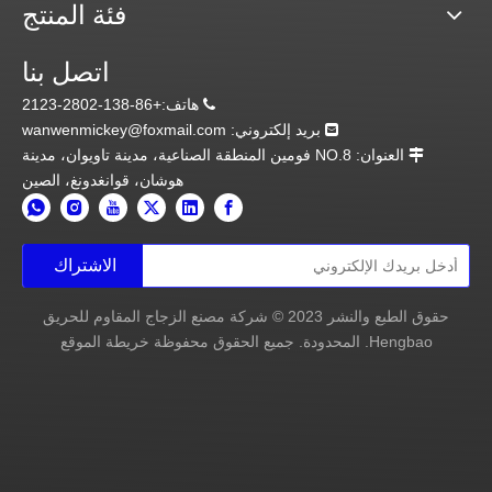
فئة المنتج
اتصل بنا
هاتف:+86-138-2802-2123

بريد إلكتروني:
wanwenmickey@foxmail.com

العنوان: NO.8 فومين المنطقة الصناعية، مدينة تاويوان، مدينة

هوشان، قوانغدونغ، الصين
الاشتراك
حقوق الطبع والنشر
2023
© شركة مصنع الزجاج المقاوم للحريق
Hengbao. المحدودة. جميع الحقوق محفوظة
خريطة الموقع