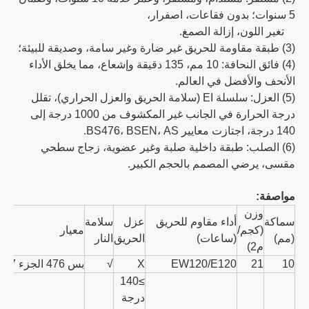
5 سنوات؛ بدون فقاعات، اصفرار،
تغير اللون، إزالة الصمغ.
(3) طبقة مقاومة للحريق غير ضارة وغير سامة، وصديقة للبيئة؛
(4) فائق النحافة: 10 مم، 135 دقيقة وإشعاع، مما يخلق الأداء
الأنحف والأفضل في العالم.
(5) العزل: سلسلة EI (سلامة الحريق والعزل الحراري)، تقلل
درجة الحرارة في الجانب غير المكشوف من 1000 درجة إلى
140 درجة، اجتازت معايير BS476، BSEN، AS.
(6) الصلب: طبقة داخلية صلبة وغير عضوية، زجاج سطحي
مقسى، يرضي المصمم بالحجم الكبير.
مواصفة:
وزن
سماكة
أداء مقاوم للحريق
عزل
سلامة
(كجم/
معيار
(مم)
(ساعات)
الحريق
النار
م2)
10
21
EW120/E120
X
√
بس 476 الجزء 22:1987
≥140
درجة