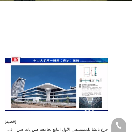
[قضية]
+86- 138-2802-2
فرع نانشا للمستشفى الأول التابع لجامعة صن يات صن - قوانغتشو الصينية