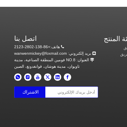
اتصل بنا
ة المنتج
هاتف:+86-138-2802-2123

ق
بريد إلكتروني:
wanwenmickey@foxmail.com

ريق
العنوان: NO.8 فومين المنطقة الصناعية، مدينة

تاويوان، مدينة هوشان، قوانغدونغ، الصين
الاشتراك