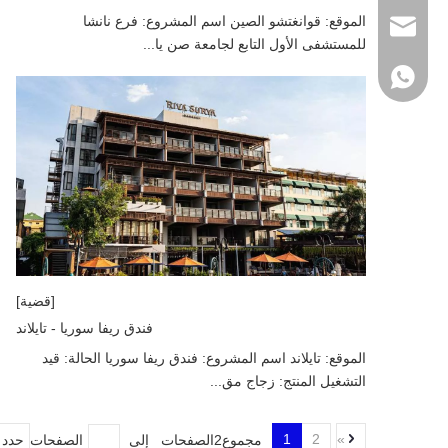
الموقع: قوانغتشو الصين اسم المشروع: فرع نانشا
wanwenmickey@f
للمستشفى الأول التابع لجامعة صن يا...
+86- 138-2802-2
[قضية]
فندق ريفا سوريا - تايلاند
الموقع: تايلاند اسم المشروع: فندق ريفا سوريا الحالة: قيد
التشغيل المنتج: زجاج مق...
1
2
»
مجموع2الصفحات إلى
الصفحات
حدد