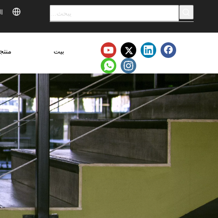
ال
بيت
منتج