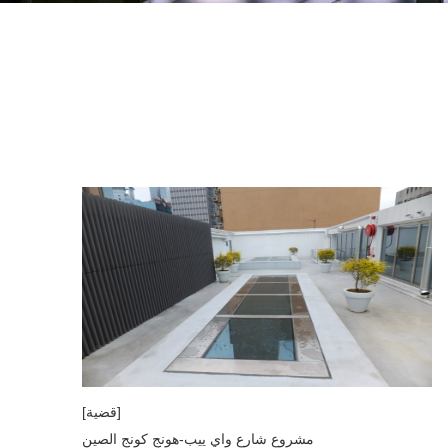
[قضية]
مشروع شارع واي ييب-هونج كونج الصين