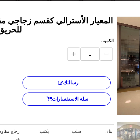
المعيار الأسترالي كقسم زجاجي مق
للحري
الكمية:
رسالتك
سلة الاستفسارات
بناء:
صلب
يكتب:
زجاج مقاوم
ق