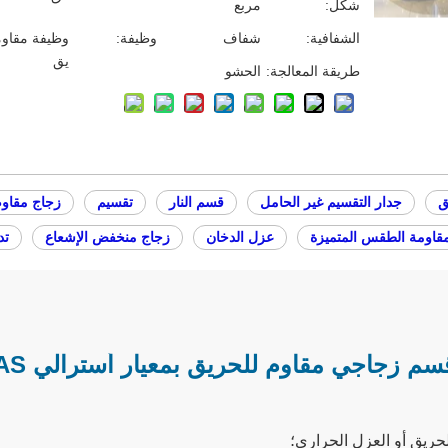
شكل:
مربع
الشفافية:
شفاف
وظيفة:
وظيفة مقاوم
يق
طريقة المعالجة:
الحشو
ق
جدار التقسيم غير الحامل
قسم النار
تقسيم
زجاج مقاوم
قاومة الطقس المتميزة
عزل الدخان
زجاج منخفض الإشعاع
تد
سم زجاجي مقاوم للحريق بمعيار أسترالي AS