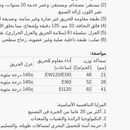
(2) مستقر: مستدام، ومستقر، وعمر خدمة 10 سنوات، وضمان 5 سنوات؛ بدون فقاعات، اصفرار،
تغير اللون، إزالة الصمغ.
(3) طبقة مقاومة للحريق غير ضارة وغير سامة، وصديقة للبيئة؛
(4) فائق النحافة: 10 مم، 135 دقيقة وإشعاع، مما يخلق الأداء الأنحف والأفضل في العالم.
(5) العزل: سلسلة EI (سلامة الحريق والعزل الحراري)، تقلل درجة الحرارة في الجانب غير المكشوف من 1000 درجة إلى 140 درجة، اجتازت معايير BS476، BSEN، AS.
(6) صلب: طبقة داخلية صلبة وغير عضوية، زجاج سطحي مقسى، يرضي المصمم بالحجم الكبير.
مواصفة:
سماكة
وزن
أداء مقاوم للحريق
عزل الحريق
(مم)
(كجم/م2)
(ساعات)
21
48
EW120/EI30
≥140 درجة مئوية، ≥180 درجة مئوية
26
52
EI60
≥140 درجة مئوية، ≥180 درجة مئوية
41
82
EI120
≥140 درجة مئوية، ≥180 درجة مئوية
المزايا التنافسية الأساسية:
1. أكثر من 20 عاما من الخبرة في التصنيع
2. التكنولوجيا الرائدة والتقنيات والمعدات
3. حزمة آمنة للتحميل البحري لمسافات طويلة، والتسليم في الوقت المحدد