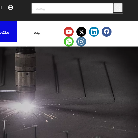
ال
منتج
بيت