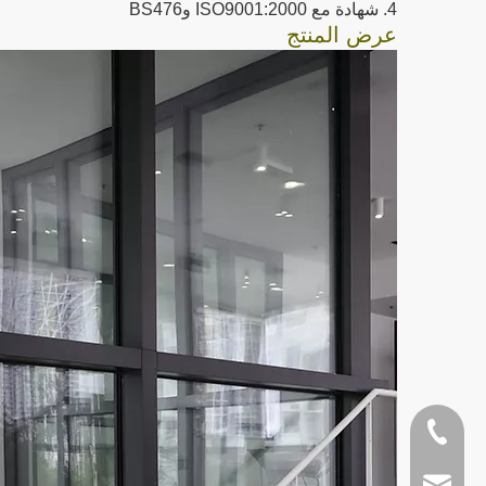
4. شهادة مع ISO9001:2000 وBS476
عرض المنتج
+86- 138-2802-2