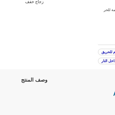
زجاج خفف
ة للحر
 للحريق
اخل النار
وصف المنتج