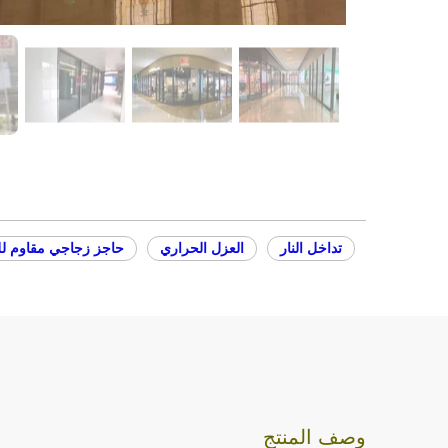
تداخل النار
العزل الحراري
حاجز زجاجي مقاوم ل
وصف المنتج