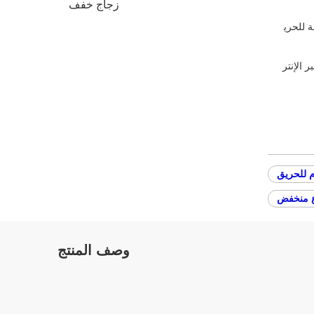
زجاج خفف
 للحري
ر الإنتر
 للحريق
 منخفض
وصف المنتج