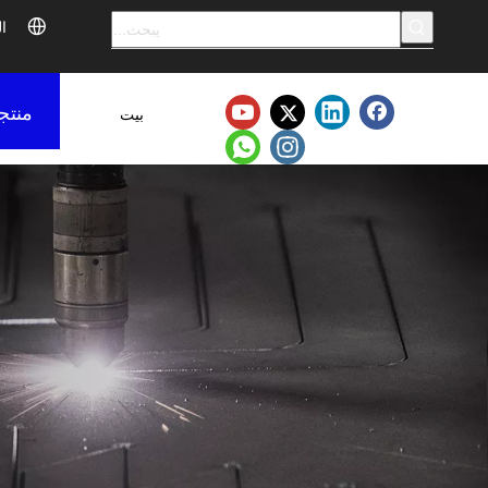
ال
منتج
بيت