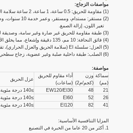
مواصفات الزجاج:
(1) مقاومة للحريق: 0.5 ساعة، 1 ساعة، 2 ساعة سلامة الحريق أو العزل الحراري؛
(2) مستقر: مستدام، ومستقر، وعمر خدمة 10 سنوات، وضمان 5 سنوات؛ بدون فقاعات، اصفرار،
تغير اللون، إزالة الصمغ.
(3) طبقة مقاومة للحريق غير ضارة وغير سامة، وصديقة للبيئة؛
(4) فائق النحافة: 10 مم، 135 دقيقة وإشعاع، مما يخلق الأداء الأنحف والأفضل في العالم.
(5) العزل: سلسلة EI (سلامة الحريق والعزل الحراري)، تقلل درجة الحرارة في الجانب غير المكشوف من 1000 درجة إلى 140 درجة، اجتازت معايير BS476، BSEN، AS.
(6) الصلب: طبقة داخلية صلبة وغير عضوية، زجاج سطحي مقسى، يرضي المصمم بالحجم الكبير.
مواصفة:
سماكة
وزن
أداء مقاوم للحريق
عزل الحريق
(مم)
(كجم/م2)
(ساعات)
21
48
EW120/EI30
≥140 درجة مئوية، ≥180 درجة مئوية
26
52
EI60
≥140 درجة مئوية، ≥180 درجة مئوية
41
82
EI120
≥140 درجة مئوية، ≥180 درجة مئوية
المزايا التنافسية الأساسية:
1. أكثر من 20 عاما من الخبرة في التصنيع